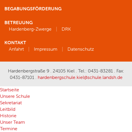
BEGABUNGSFÖRDERUNG
BETREUUNG
Hardenberg-Zwerge
DRK
KONTAKT
Anfahrt
Impressum
Datenschutz
Hardenbergstraße 9 . 24105 Kiel . Tel.: 0431-83281 . Fax:
0431-87101 .
hardenbergschule.kiel@schule.landsh.de
Startseite
Unsere Schule
Sekretariat
Leitbild
Historie
Unser Team
Termine