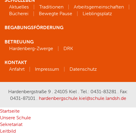
SCHULLEBEN
Aktuelles
Traditionen
Arbeitsgemeinschaften
Bücherei
Bewegte Pause
Lieblingsplatz
BEGABUNGSFÖRDERUNG
BETREUUNG
Hardenberg-Zwerge
DRK
KONTAKT
Anfahrt
Impressum
Datenschutz
Hardenbergstraße 9 . 24105 Kiel . Tel.: 0431-83281 . Fax:
0431-87101 .
hardenbergschule.kiel@schule.landsh.de
Startseite
Unsere Schule
Sekretariat
Leitbild