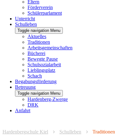
Eltern
Förderverein
Schülerparlament
Unterricht
Schulleben
Toggle navigation
Menu
Aktuelles
Traditionen
Arbeitsgemeinschaften
Bücherei
Bewegte Pause
Schulsozialarbeit
Lieblingsplatz
Schach
Begabungsförderung
Betreuung
Toggle navigation
Menu
Hardenberg-Zwerge
DRK
Anfahrt
Hardenbergschule Kiel
Schulleben
Traditionen