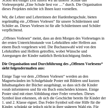
Schon seit einiger Zeit führen wir an unserer Schule das
Vorleseprojekt „Eine Schule liest vor …“ durch. Die Organisation
dieses Projektes möchte ich Ihnen kurz vorstellen.
Wir, die Lehrer und Lehrerinnen der Hardenbergschule, bieten
regelmäßig ein „Offenes Vorlesen“ für unsere Schülerinnen und
Schüler an. Dieses Vorlesen ist für alle Schülerinnen und Schüler
verpflichtend.
„Offenes Vorlesen“ meint, dass an dem Morgen des Vorlesetages in
der ersten Unterrichtsstunde von Lehrkräften oder Helfern aus
einem Buch vorgelesen wird. Die Buchauswahl wird von den
Lehrkräften und Helfern getroffen, wobei Wünsche und
Anregungen der Kinder natürlich Berücksichtigung finden.
Die Organisation und Durchführung des „Offenen Vorlesens“
sieht folgendermaßen aus:
Einige Tage vor dem „Offenen Vorlesen“ werden an den
Magnetwänden im Schulgebäude Poster mit Bildern und kurzen
Inhaltsangaben der Bücher ausgehängt, so dass sich die Kinder
vorab informieren und für ein Buch entscheiden können. Einige
Poster sind mit einer Abbildung einer Feder versehen. Dieses
Symbol lässt erkennen, ob sich die Geschichte bereits für Kinder der
1. und 2. Klasse eignet. Das Feder-Symbol soll eine Hilfe für die
Kinder, schränkt sie jedoch nicht in ihrer späteren Wahl ein. Für