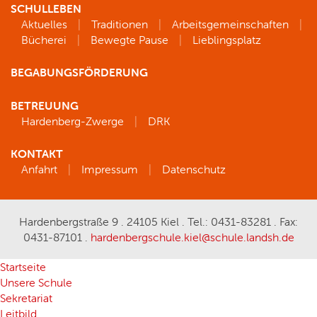
SCHULLEBEN
Aktuelles
Traditionen
Arbeitsgemeinschaften
Bücherei
Bewegte Pause
Lieblingsplatz
BEGABUNGSFÖRDERUNG
BETREUUNG
Hardenberg-Zwerge
DRK
KONTAKT
Anfahrt
Impressum
Datenschutz
Hardenbergstraße 9 . 24105 Kiel . Tel.: 0431-83281 . Fax:
0431-87101 .
hardenbergschule.kiel@schule.landsh.de
Startseite
Unsere Schule
Sekretariat
Leitbild