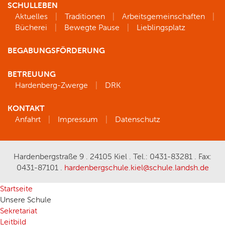
SCHULLEBEN
Aktuelles
Traditionen
Arbeitsgemeinschaften
Bücherei
Bewegte Pause
Lieblingsplatz
BEGABUNGSFÖRDERUNG
BETREUUNG
Hardenberg-Zwerge
DRK
KONTAKT
Anfahrt
Impressum
Datenschutz
Hardenbergstraße 9 . 24105 Kiel . Tel.: 0431-83281 . Fax:
0431-87101 .
hardenbergschule.kiel@schule.landsh.de
Startseite
Unsere Schule
Sekretariat
Leitbild